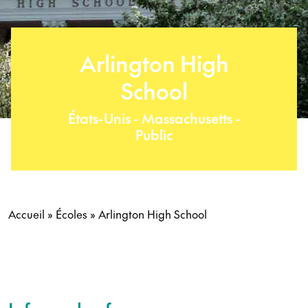
Arlington High
School
États-Unis - Massachusetts -
Public
Accueil
»
Écoles
»
Arlington High School