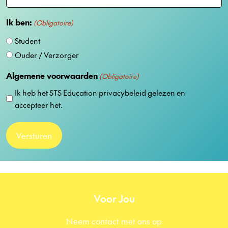
e
Ik ben:
l
(Obligatoire)
g
Student
i
Ouder / Verzorger
u
m
Algemene voorwaarden
(Obligatoire)
+
Ik heb
het
STS Education
privacybeleid
gelezen en
3
accepteer het.
2
Voor Jou
Neem contact met ons op