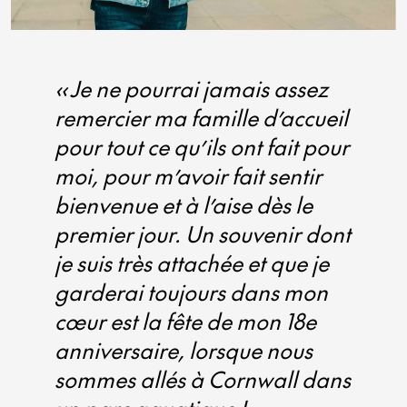
« Je ne pourrai jamais assez
« Un
remercier ma famille d’accueil
fiert
pour tout ce qu’ils ont fait pour
d’éch
moi, pour m’avoir fait sentir
quelq
bienvenue et à l’aise dès le
deman
premier jour. Un souvenir dont
Angle
je suis très attachée et que je
prima
garderai toujours dans mon
C’est
cœur est la fête de mon 18e
compr
anniversaire, lorsque nous
s’éta
sommes allés à Cornwall dans
même 