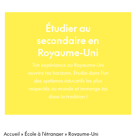
Étudier au
secondaire en
Royaume-Uni
Ton expérience au Royaume-Uni
ouvrira tes horizons. Étudie dans l’un
des systèmes éducatifs les plus
respectés au monde et immerge-toi
dans la tradition !
Accueil
»
École à l'étranger
»
Royaume-Uni